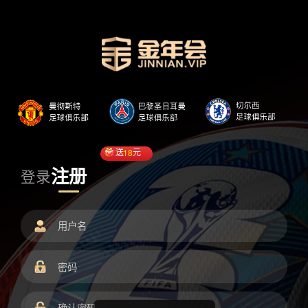
送
18
元
注册
登录