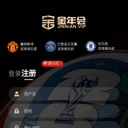
送
18
元
注册
登录