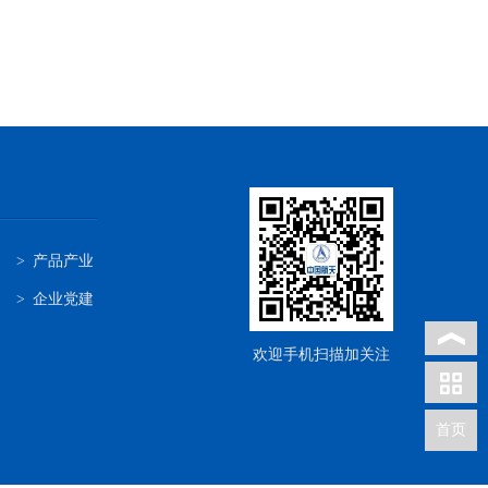
>
产品产业
应用产业
>
企业党建
欢迎手机扫描加关注
首页