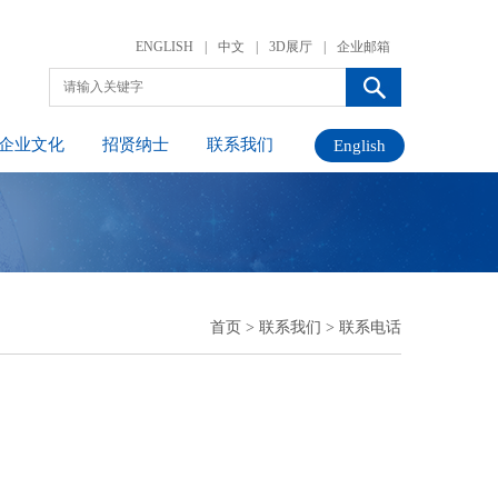
ENGLISH
|
中文
|
3D展厅
|
企业邮箱
企业文化
招贤纳士
联系我们
English
首页
>
联系我们
>
联系电话