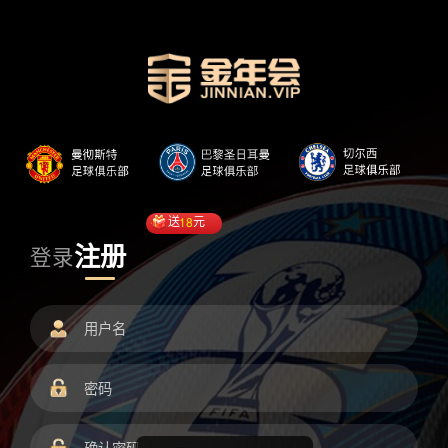
送
18
元
注册
登录